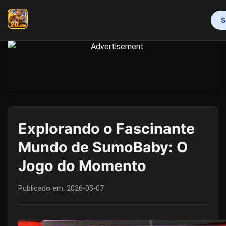
S
INÍCIO
JOGOS DE MESA
BACARÁ
PESCA
CASSINO AO VIVO
JOGO RESPONSÁVEL
CENTRAL DE NOTÍCIAS
Explorando o Fascinante
Mundo de SumoBaby: O
Jogo do Momento
Publicado em:
2026-05-07