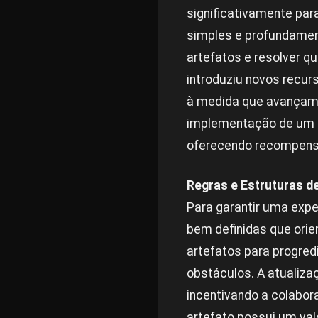
significativamente pa
simples e profundament
artefatos e resolver 
introduziu novos recu
à medida que avançam, 
implementação de um s
oferecendo recompensas
Regras e Estruturas d
Para garantir uma expe
bem definidas que orie
artefatos para progredi
obstáculos. A atualiza
incentivando a colabo
artefato possui um val