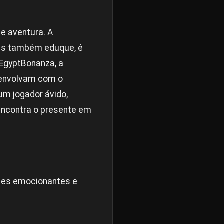
e aventura. A
mas também eduque, é
 EgyptBonanza, a
e envolvam com o
um jogador ávido,
encontra o presente em
lhes emocionantes e