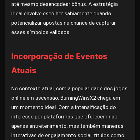
até mesmo desencadear bônus. A estratégia
ideal envolve escolher sabiamente quando
potencializar apostas na chance de capturar
esses símbolos valiosos.
Incorporação de Eventos
Atuais
No contexto atual, com a popularidade dos jogos
online em ascensão, BurningWinsX2 chega em
um momento ideal. Com a intensificação do
interesse por plataformas que oferecem não
apenas entretenimento, mas também maneiras
interativas de engajamento social, títulos como