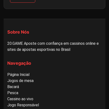
Sobre Nós
20.GAME Aposte com confiança em cassinos online e
sites de apostas esportivas no Brasil
Navegação
Página Inicial
Jogos de mesa
Bacará
Pesca
Cassino ao vivo
Jogo Responsável