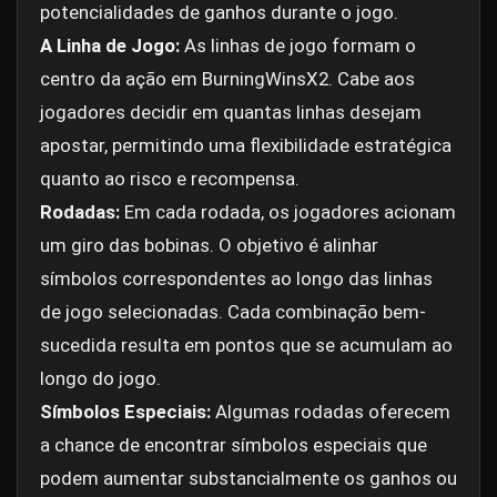
potencialidades de ganhos durante o jogo.
A Linha de Jogo:
As linhas de jogo formam o
centro da ação em BurningWinsX2. Cabe aos
jogadores decidir em quantas linhas desejam
apostar, permitindo uma flexibilidade estratégica
quanto ao risco e recompensa.
Rodadas:
Em cada rodada, os jogadores acionam
um giro das bobinas. O objetivo é alinhar
símbolos correspondentes ao longo das linhas
de jogo selecionadas. Cada combinação bem-
sucedida resulta em pontos que se acumulam ao
longo do jogo.
Símbolos Especiais:
Algumas rodadas oferecem
a chance de encontrar símbolos especiais que
podem aumentar substancialmente os ganhos ou