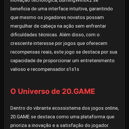
inovação tecnológica, BurningWinsX2 se
beneficia de uma interface intuitiva, garantindo
que mesmo os jogadores novatos possam
mergulhar de cabeça na ação sem enfrentar
dificuldades técnicas. Além disso, com o
crescente interesse por jogos que oferecem
recompensas reais, este jogo se destaca por sua
capacidade de proporcionar um entretenimento
valioso e recompensador.
s1s1s
O Universo de 20.GAME
Dentro do vibrante ecossistema dos jogos online,
20.GAME se destaca como uma plataforma que
prioriza a inovação e a satisfação do jogador.