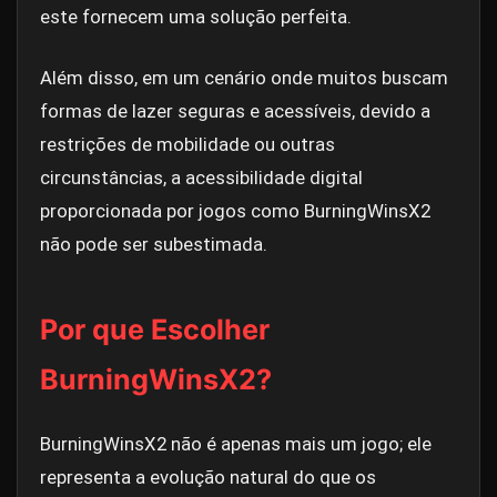
este fornecem uma solução perfeita.
Além disso, em um cenário onde muitos buscam
formas de lazer seguras e acessíveis, devido a
restrições de mobilidade ou outras
circunstâncias, a acessibilidade digital
proporcionada por jogos como BurningWinsX2
não pode ser subestimada.
Por que Escolher
BurningWinsX2?
BurningWinsX2 não é apenas mais um jogo; ele
representa a evolução natural do que os