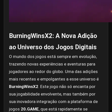
BurningWinsX2: A Nova Adição
ao Universo dos Jogos Digitais
O mundo dos jogos está sempre em evolução,
trazendo novas experiências e aventuras para
jogadores ao redor do globo. Uma das adições
mais recentes e empolgantes a esse universo é
BurningWinsX2
. Este jogo não só encanta por
sua jogabilidade envolvente, mas também por
sua inovadora integração com a plataforma de
jogos
20.GAME
, que está rapidamente se