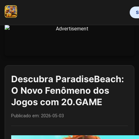
S
INÍCIO
JOGOS DE MESA
BACARÁ
PESCA
CASSINO AO VIVO
JOGO RESPONSÁVEL
CENTRAL DE NOTÍCIAS
Descubra ParadiseBeach:
O Novo Fenômeno dos
Jogos com 20.GAME
Publicado em:
2026-05-03