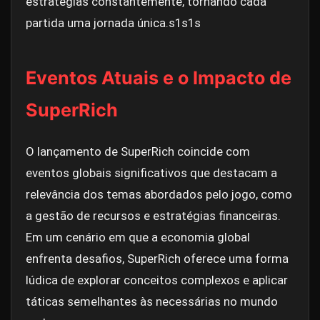
estratégias constantemente, tornando cada
partida uma jornada única.
s1s1s
Eventos Atuais e o Impacto de
SuperRich
O lançamento de SuperRich coincide com
eventos globais significativos que destacam a
relevância dos temas abordados pelo jogo, como
a gestão de recursos e estratégias financeiras.
Em um cenário em que a economia global
enfrenta desafios, SuperRich oferece uma forma
lúdica de explorar conceitos complexos e aplicar
táticas semelhantes às necessárias no mundo