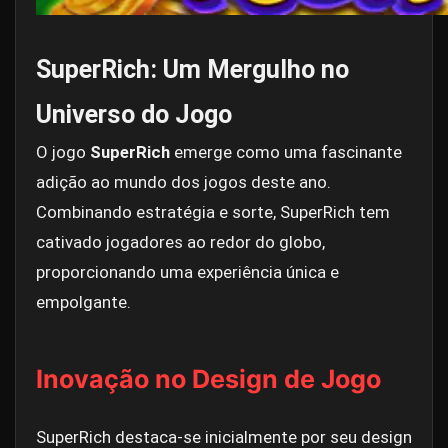
SuperRich: Um Mergulho no
Universo do Jogo
O jogo
SuperRich
emerge como uma fascinante
adição ao mundo dos jogos deste ano.
Combinando estratégia e sorte, SuperRich tem
cativado jogadores ao redor do globo,
proporcionando uma experiência única e
empolgante.
Inovação no Design de Jogo
SuperRich destaca-se inicialmente por seu design