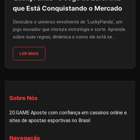
que Está Conquistando o Mercado
Descubra o universo envolvente de 'LuckyPanda', um
jogo inovador que mistura estratégia e sorte. Aprenda
sobre suas regras, dinâmica e como ele está se
inserindo no cenário atual.
LER MAIS
Sobre Nós
20.GAME Aposte com confiança em cassinos online e
sites de apostas esportivas no Brasil
Navegação