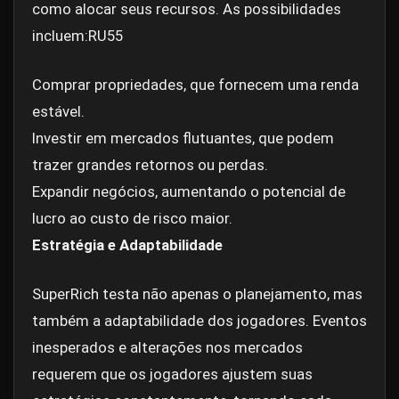
como alocar seus recursos. As possibilidades
incluem:
RU55
Comprar propriedades, que fornecem uma renda
estável.
Investir em mercados flutuantes, que podem
trazer grandes retornos ou perdas.
Expandir negócios, aumentando o potencial de
lucro ao custo de risco maior.
Estratégia e Adaptabilidade
SuperRich testa não apenas o planejamento, mas
também a adaptabilidade dos jogadores. Eventos
inesperados e alterações nos mercados
requerem que os jogadores ajustem suas