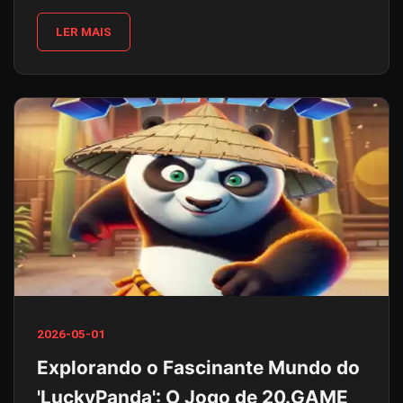
LER MAIS
2026-05-01
Explorando o Fascinante Mundo do
'LuckyPanda': O Jogo de 20.GAME