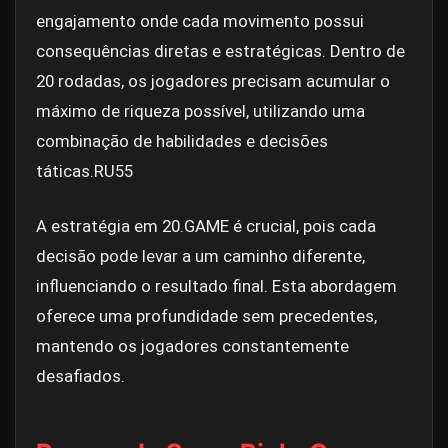
engajamento onde cada movimento possui
consequências diretas e estratégicas. Dentro de
20 rodadas, os jogadores precisam acumular o
máximo de riqueza possível, utilizando uma
combinação de habilidades e decisões
táticas.
RU55
A estratégia em 20.GAME é crucial, pois cada
decisão pode levar a um caminho diferente,
influenciando o resultado final. Esta abordagem
oferece uma profundidade sem precedentes,
mantendo os jogadores constantemente
desafiados.