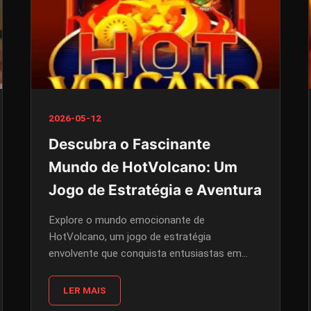
2026-05-12
Descubra o Fascinante
Mundo de HotVolcano: Um
Jogo de Estratégia e Aventura
Explore o mundo emocionante de
HotVolcano, um jogo de estratégia
envolvente que conquista entusiastas em
todo o mundo.
LER MAIS