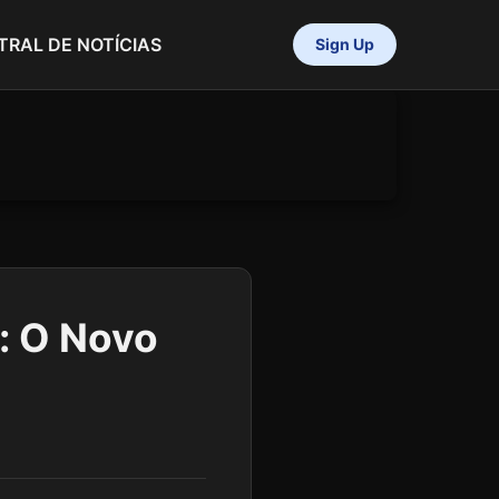
TRAL DE NOTÍCIAS
Sign Up
: O Novo