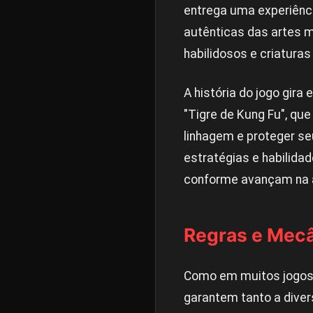
entrega uma experiênci
autênticas das artes m
habilidosos e criatura
A história do jogo gir
"Tigre de Kung Fu", qu
linhagem e proteger se
estratégias e habilida
conforme avançam na 
Regras e Mecâ
Como em muitos jogos 
garantem tanto a dive