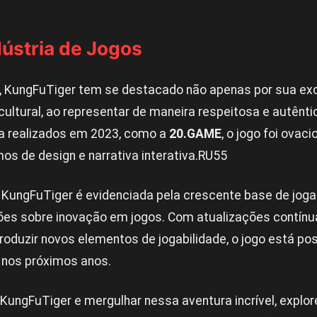
dústria de Jogos
 KungFuTiger tem se destacado não apenas por sua exc
ltural, ao representar de maneira respeitosa e autêntic
ia realizados em 2023, como a
20.GAME
, o jogo foi ovac
s de design e narrativa interativa.
RU55
 KungFuTiger é evidenciada pela crescente base de jog
es sobre inovação em jogos. Com atualizações contínu
ntroduzir novos elementos de jogabilidade, o jogo está po
 nos próximos anos.
ungFuTiger e mergulhar nessa aventura incrível, explore o