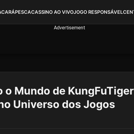
ACARÁ
PESCA
CASSINO AO VIVO
JOGO RESPONSÁVEL
CEN
o o Mundo de KungFuTiger
no Universo dos Jogos