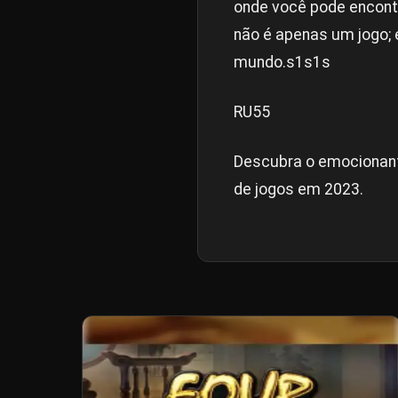
onde você pode encontr
não é apenas um jogo; 
mundo.
s1s1s
RU55
Descubra o emocionante
de jogos em 2023.