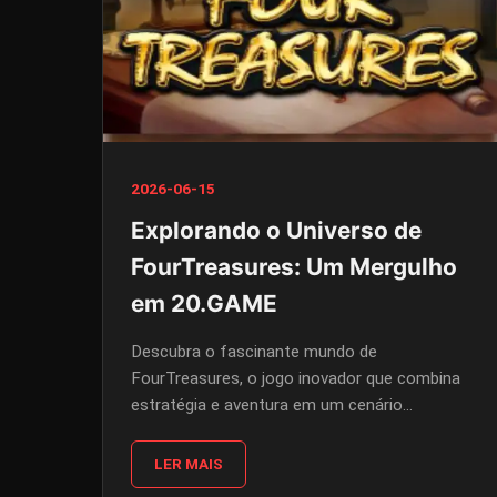
2026-06-15
Explorando o Universo de
FourTreasures: Um Mergulho
em 20.GAME
Descubra o fascinante mundo de
FourTreasures, o jogo inovador que combina
estratégia e aventura em um cenário
envolvente.
LER MAIS