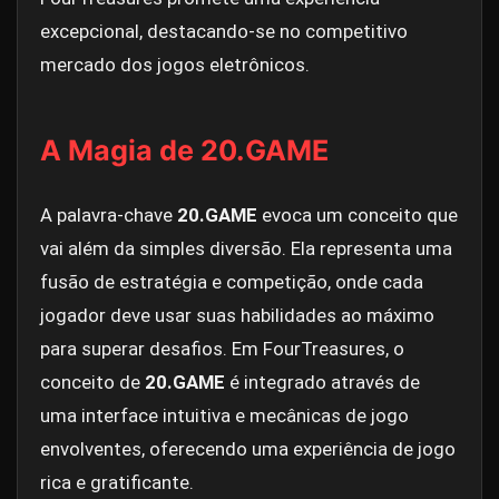
excepcional, destacando-se no competitivo
mercado dos jogos eletrônicos.
A Magia de 20.GAME
A palavra-chave
20.GAME
evoca um conceito que
vai além da simples diversão. Ela representa uma
fusão de estratégia e competição, onde cada
jogador deve usar suas habilidades ao máximo
para superar desafios. Em FourTreasures, o
conceito de
20.GAME
é integrado através de
uma interface intuitiva e mecânicas de jogo
envolventes, oferecendo uma experiência de jogo
rica e gratificante.