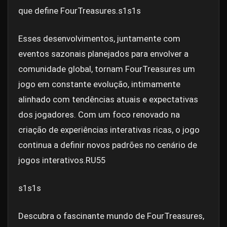
que define FourTreasures.
s1s1s
Esses desenvolvimentos, juntamente com
eventos sazonais planejados para envolver a
comunidade global, tornam FourTreasures um
jogo em constante evolução, intimamente
alinhado com tendências atuais e expectativas
dos jogadores. Com um foco renovado na
criação de experiências interativas ricas, o jogo
continua a definir novos padrões no cenário de
jogos interativos.
RU55
s1s1s
Descubra o fascinante mundo de FourTreasures,