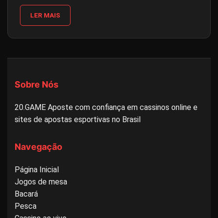
LER MAIS
Sobre Nós
20.GAME Aposte com confiança em cassinos online e
sites de apostas esportivas no Brasil
Navegação
Página Inicial
Jogos de mesa
Bacará
Pesca