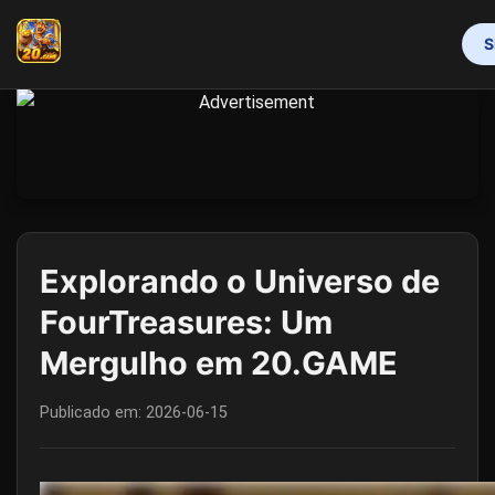
S
INÍCIO
JOGOS DE MESA
BACARÁ
PESCA
CASSINO AO VIVO
JOGO RESPONSÁVEL
CENTRAL DE NOTÍCIAS
Explorando o Universo de
FourTreasures: Um
Mergulho em 20.GAME
Publicado em:
2026-06-15