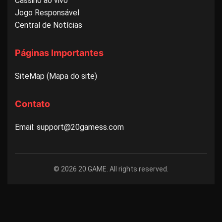
Cassino ao vivo
Jogo Responsável
Central de Notícias
Páginas Importantes
SiteMap (Mapa do site)
Contato
Email: support@20gamess.com
© 2026 20.GAME. All rights reserved.