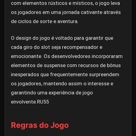
com elementos rústicos e místicos, o jogo leva
os jogadores em uma jornada cativante através
de ciclos de sorte e aventura.
O design do jogo é voltado para garantir que
cada giro do slot seja recompensador e
emocionante. Os desenvolvedores incorporaram
elementos de suspense com recursos de bônus
inesperados que frequentemente surpreendem
os jogadores, mantendo assim o interesse e
garantindo uma experiência de jogo
envolvente.
RU55
Regras do Jogo