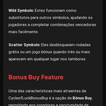
Wild Symbols:
Estes funcionam como
substitutos para outros símbolos, ajudando os
jogadores a completar combinações vencedoras
mais facilmente.
Scatter Symbols:
Eles desbloqueiam rodadas
grátis ou um jogo bônus quando três ou mais
aparecem em qualquer lugar nos tambores.
Bonus Buy Feature
Uma das características mais atraentes de
CycleofLuckBonusBuy é a opção de
Bônus Buy
,
permitindo aos jogadores a oportunidade de