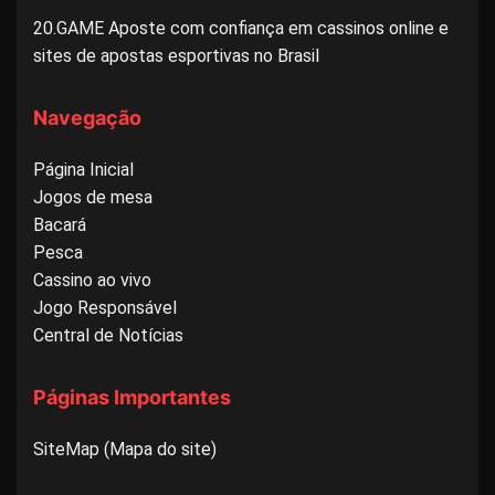
20.GAME Aposte com confiança em cassinos online e
sites de apostas esportivas no Brasil
Navegação
Página Inicial
Jogos de mesa
Bacará
Pesca
Cassino ao vivo
Jogo Responsável
Central de Notícias
Páginas Importantes
SiteMap (Mapa do site)