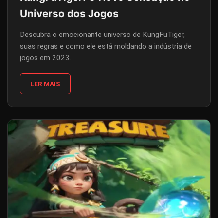
Universo dos Jogos
Descubra o emocionante universo de KungFuTiger,
suas regras e como ele está moldando a indústria de
jogos em 2023.
LER MAIS