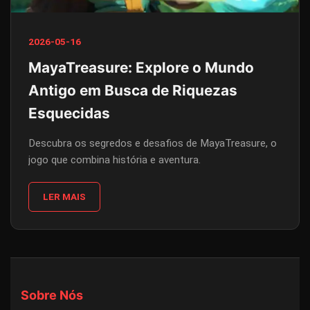
2026-05-16
MayaTreasure: Explore o Mundo
Antigo em Busca de Riquezas
Esquecidas
Descubra os segredos e desafios de MayaTreasure, o
jogo que combina história e aventura.
LER MAIS
Sobre Nós