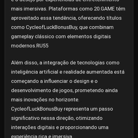
mais imersivas. Plataformas como 20.GAME têm
aproveitado essa tendência, oferecendo títulos
como CycleofLuckBonusBuy, que combinam
gameplay clássico com elementos digitais
modernos.
RU55
Além disso, a integração de tecnologias como
inteligência artificial e realidade aumentada está
começando a influenciar o design e o
desenvolvimento de jogos, prometendo ainda
mais inovações no horizonte.
CycleofLuckBonusBuy representa um passo
significativo nessa direção, otimizando
interações digitais e proporcionando uma
experiência rica e imersiva.