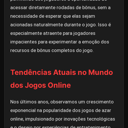
acessar diretamente rodadas de bônus, sem a
necessidade de esperar que elas sejam
acionadas naturalmente durante o jogo. Isso é
especialmente atraente para jogadores
impacientes para experimentar a emoção dos
recursos de bônus completos do jogo.
Tendências Atuais no Mundo
dos Jogos Online
Nos últimos anos, observamos um crescimento
exponencial na popularidade dos jogos de azar
online, impulsionado por inovações tecnológicas
e o desejo por experiências de entretenimento