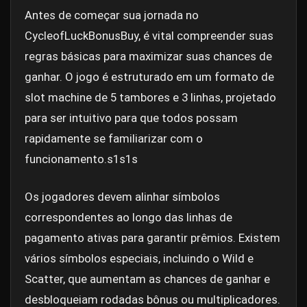
Antes de começar sua jornada no
CycleofLuckBonusBuy, é vital compreender suas
regras básicas para maximizar suas chances de
ganhar. O jogo é estruturado em um formato de
slot machine de 5 tambores e 3 linhas, projetado
para ser intuitivo para que todos possam
rapidamente se familiarizar com o
funcionamento.
s1s1s
Os jogadores devem alinhar símbolos
correspondentes ao longo das linhas de
pagamento ativas para garantir prêmios. Existem
vários símbolos especiais, incluindo o Wild e
Scatter, que aumentam as chances de ganhar e
desbloqueiam rodadas bônus ou multiplicadores.