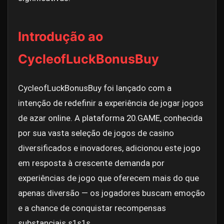
Introdução ao
CycleofLuckBonusBuy
CycleofLuckBonusBuy foi lançado com a
intenção de redefinir a experiência de jogar jogos
de azar online. A plataforma 20.GAME, conhecida
por sua vasta seleção de jogos de casino
diversificados e inovadores, adicionou este jogo
em resposta à crescente demanda por
experiências de jogo que oferecem mais do que
apenas diversão — os jogadores buscam emoção
e a chance de conquistar recompensas
substanciais.
s1s1s