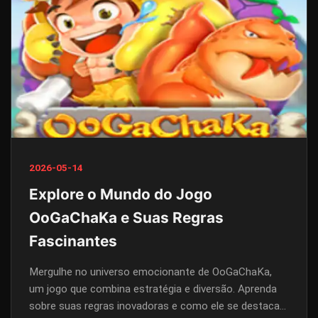
2026-05-14
Explore o Mundo do Jogo
OoGaChaKa e Suas Regras
Fascinantes
Mergulhe no universo emocionante de OoGaChaKa,
um jogo que combina estratégia e diversão. Aprenda
sobre suas regras inovadoras e como ele se destaca