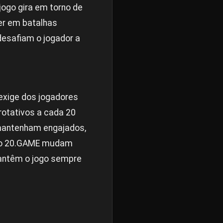
 jogo gira em torno de
ver em batalhas
esafiam o jogador a
exige dos jogadores
rotativos a cada 20
e mantenham engajados,
m o 20.GAME mudam
antêm o jogo sempre