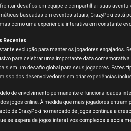
frentar desafios em equipe e compartilhar suas aventu
emáticas baseadas em eventos atuais, CrazyPoki está p
mas como uma experiência interativa em constante evo
es Recentes
stante evolução para manter os jogadores engajados. R
usivo para celebrar uma importante data comemorativa 
ocais em um desafio global para seus jogadores. Estes t
sso dos desenvolvedores em criar experiências inclus
elo de envolvimento permanente e funcionalidades inter
o dos jogos online. À medida que mais jogadores entram 
acto de CrazyPoki no mercado de jogos continua a cresc
ue se espera de jogos interativos complexos e socialme