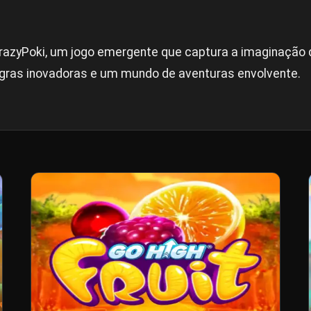
CrazyPoki, um jogo emergente que captura a imaginação 
ras inovadoras e um mundo de aventuras envolvente.