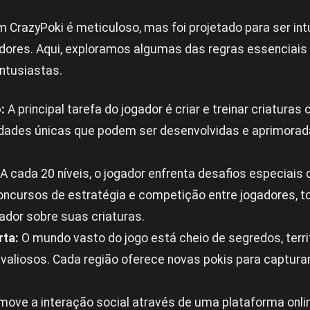
 CrazyPoki é meticuloso, mas foi projetado para ser intu
adores. Aqui, exploramos algumas das regras essenciais
ntusiastas.
:
A principal tarefa do jogador é criar e treinar criaturas
lidades únicas que podem ser desenvolvidas e aprimora
A cada 20 níveis, o jogador enfrenta desafios especiais 
concursos de estratégia e competição entre jogadores, t
ador sobre suas criaturas.
rta:
O mundo vasto do jogo está cheio de segredos, terri
 valiosos. Cada região oferece novas pokis para captura
ove a interação social através de uma plataforma onli