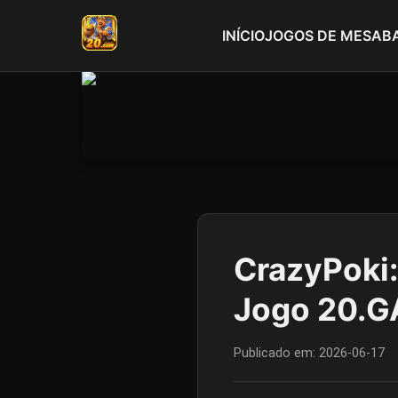
INÍCIO
JOGOS DE MESA
B
CrazyPoki:
Jogo 20.
Publicado em:
2026-06-17