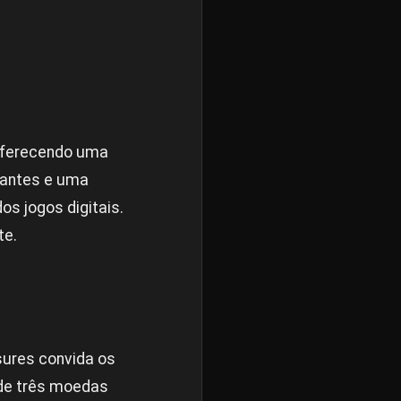
 oferecendo uma
nantes e uma
s jogos digitais.
te.
sures convida os
 de três moedas