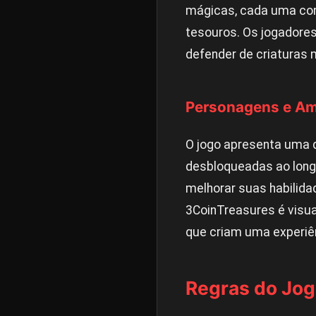
mágicas, cada uma com
tesouros. Os jogadores
defender de criaturas 
Personagens e Am
O jogo apresenta uma 
desbloqueadas ao long
melhorar suas habilida
3CoinTreasures é visu
que criam uma experiên
Regras do Jo