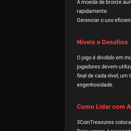
A moeda de bronze aum
rapidamente.
Gerenciar o uso eficie
Níveis e Desafios
O jogo é dividido em m
jogadores devem utiliz
final de cada nível, u
engenhosidade.
Como Lidar com A
3CoinTreasures coloca