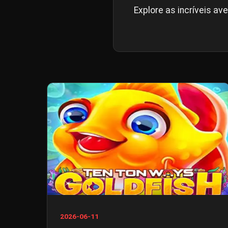
Explore as incríveis av
2026-06-11