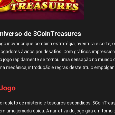
niverso de 3CoinTreasures
go inovador que combina estratégia, aventura e sorte,
 jogadores ávidos por desafios. Com gráficos impressio
, o jogo rapidamente se tornou uma sensação no mundo do
a mecânica, introdução e regras deste título empolgan
 Jogo
 repleto de mistério e tesouros escondidos, 3CoinTrea
m uma jornada épica. A narrativa do jogo gira em torno